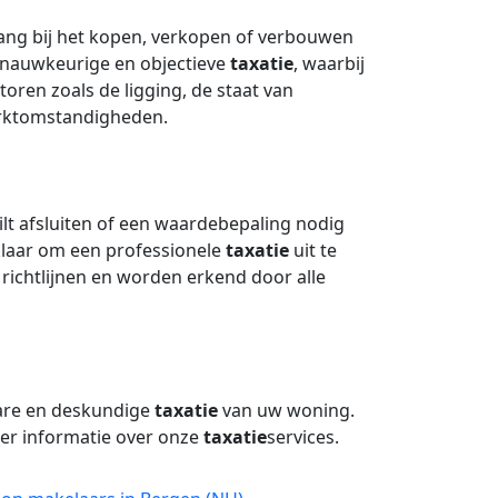
lang bij het kopen, verkopen of verbouwen
 nauwkeurige en objectieve
taxatie
, waarbij
oren zoals de ligging, de staat van
rktomstandigheden.
lt afsluiten of een waardebepaling nodig
 klaar om een professionele
taxatie
uit te
 richtlijnen en worden erkend door alle
are en deskundige
taxatie
van uw woning.
r informatie over onze
taxatie
services.