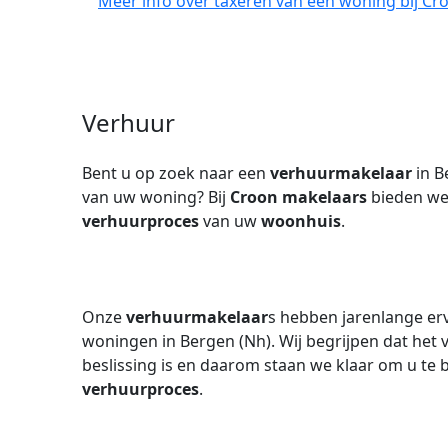
Meer info over taxeren van een woning bij Cr
Verhuur
Bent u op zoek naar een
verhuurmakelaar
in B
van uw woning? Bij
Croon makelaars
bieden we 
verhuurproces
van uw
woonhuis
.
Onze
verhuurmakelaar
s hebben jarenlange erv
woningen in Bergen (Nh). Wij begrijpen dat het
beslissing is en daarom staan we klaar om u te b
verhuurproces
.